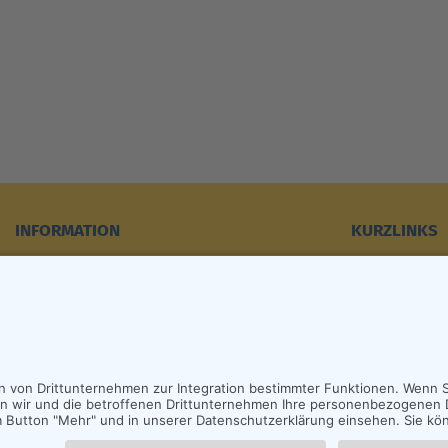
INFORMATION
KURZLINKS
Kontakt
Fasnet-Obers
Datenschutz
NUSSBAUM-Na
Impressum
www.bad-saul
Cookie-Einstellungen
Anfahrt (Goog