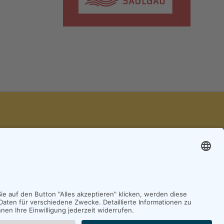
chwaben
SOCIAL MEDIA
chrichten
gau.de
le)