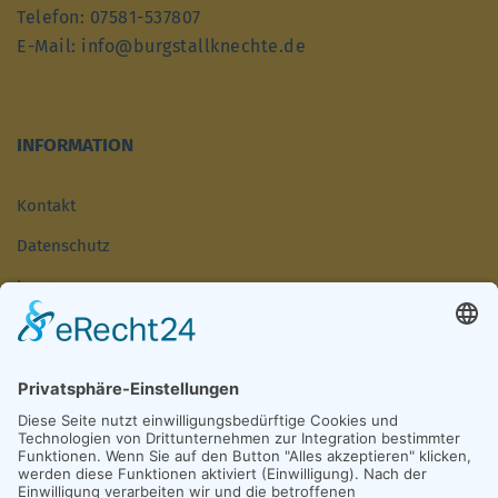
Telefon: 07581-537807
E-Mail: info@burgstallknechte.de
INFORMATION
Kontakt
Datenschutz
Impressum
Cookie-Einstellungen
KURZLINKS
Fasnet-Oberschwaben